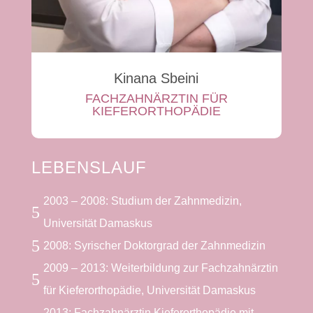
Kinana Sbeini
FACHZAHNÄRZTIN FÜR
KIEFERORTHOPÄDIE
LEBENSLAUF
2003 – 2008: Studium der Zahnmedizin,
5
Universität Damaskus
5
2008: Syrischer Doktorgrad der Zahnmedizin
2009 – 2013: Weiterbildung zur Fachzahnärztin
5
für Kieferorthopädie, Universität Damaskus
2013: Fachzahnärztin Kieferorthopädie mit